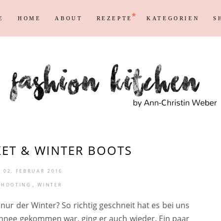
E
HOME
ABOUT
REZEPTE
KATEGORIEN
S
Persönliches
Blogging T
Instagram
Blog
Max
Shopping &
Persönliches
Blogging T
en
Reisen
Markenrecht
Instagram
Blog
Max
Shopping &
en
Reisen
Markenrecht
KET & WINTER BOOTS
 02. FEBRUAR 2016
,
SHOOTING
WINTER
nur der Winter? So richtig geschneit hat es bei uns
chnee gekommen war, ging er auch wieder. Ein paar