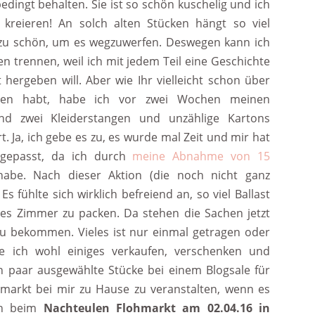
edingt behalten. Sie ist so schön kuschelig und ich
t kreieren! An solch alten Stücken hängt so viel
h zu schön, um es wegzuwerfen. Deswegen kann ich
n trennen, weil ich mit jedem Teil eine Geschichte
hergeben will. Aber wie Ihr vielleicht schon über
n habt, habe ich vor zwei Wochen meinen
und zwei Kleiderstangen und unzählige Kartons
 Ja, ich gebe es zu, es wurde mal Zeit und mir hat
r gepasst, da ich durch
meine Abnahme von 15
 habe. Nach dieser Aktion (die noch nicht ganz
Es fühlte sich wirklich befreiend an, so viel Ballast
res Zimmer zu packen. Da stehen die Sachen jetzt
zu bekommen. Vieles ist nur einmal getragen oder
e ich wohl einiges verkaufen, verschenken und
in paar ausgewählte Stücke bei einem Blogsale für
arkt bei mir zu Hause zu veranstalten, wenn es
ch beim
Nachteulen Flohmarkt am 02.04.16 in