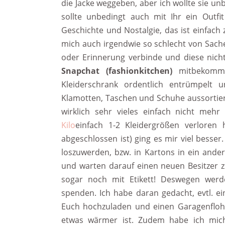
die Jacke weggeben, aber ich wollte sie unb
sollte unbedingt auch mit Ihr ein Outfi
Geschichte und Nostalgie, das ist einfac
mich auch irgendwie so schlecht von Sache
oder Erinnerung verbinde und diese nicht 
Snapchat (fashionkitchen)
mitbekomme
Kleiderschrank ordentlich entrümpelt 
Klamotten, Taschen und Schuhe aussortiert.
wirklich sehr vieles einfach nicht meh
Kilo
einfach 1-2 Kleidergrößen verloren
abgeschlossen ist) ging es mir viel besser. 
loszuwerden, bzw. in Kartons in ein ande
und warten darauf einen neuen Besitzer 
sogar noch mit Etikett! Deswegen werd
spenden. Ich habe daran gedacht, evtl. e
Euch hochzuladen und einen Garagenflohm
etwas wärmer ist. Zudem habe ich mi