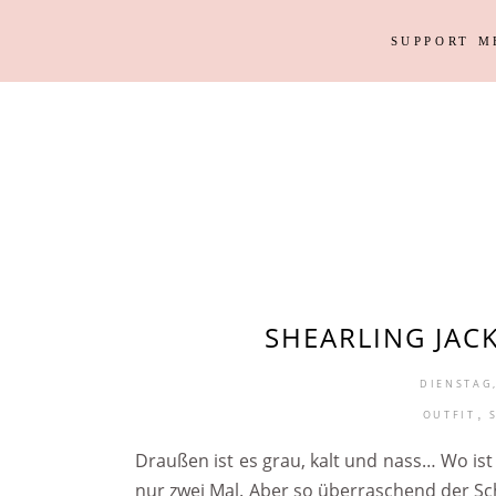
SUPPORT M
Outfits
Haus
Instagram Looks
Garten
DIY
Outfits
Haus
Weihnacht
Instagram Looks
Garten
DIY
Weihnacht
SHEARLING JAC
DIENSTAG,
,
OUTFIT
Draußen ist es grau, kalt und nass… Wo ist 
nur zwei Mal. Aber so überraschend der S