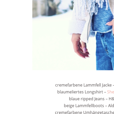
cremefarbene Lammfell Jacke –
blaumeliertes Longshirt –
She
blaue ripped Jeans – H
beige Lammfellboots – Ald
cremefarbene Umhängetasch