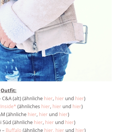
Outfit:
 C&A (alt) (ähnliche
hier
,
hier
und
hier
)
Inside*
(ähnliches
hier
,
hier
und
hier
)
&M (ähnliche
hier
,
hier
und
hier
)
i Süd (ähnliche
hier
,
hier
und
hier
)
e –
Buffalo
(ähnliche
hier,
hier
und
hier
)