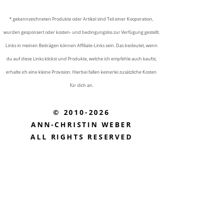
* gekennzeichneten Produkte oder Artikel sind Teil einer Kooperation,
wurden gesponsert oder kosten- und bedingungslos zur Verfügung gestellt.
Links in meinen Beiträgen können Affiliate-Links sein. Das bedeutet, wenn
du auf diese Links klickst und Produkte, welche ich empfehle auch kaufst,
erhalte ich eine kleine Provision. Hierbei fallen keinerlei zusätzliche Kosten
für dich an.
© 2010-2026
ANN-CHRISTIN WEBER
ALL RIGHTS RESERVED