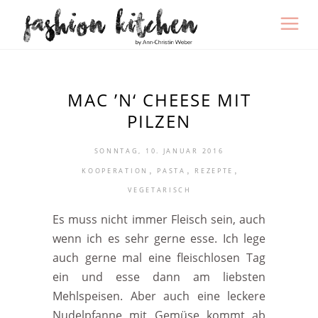
MAC ’N‘ CHEESE MIT
PILZEN
SONNTAG, 10. JANUAR 2016
,
,
,
KOOPERATION
PASTA
REZEPTE
VEGETARISCH
Es muss nicht immer Fleisch sein, auch
wenn ich es sehr gerne esse. Ich lege
auch gerne mal eine fleischlosen Tag
ein und esse dann am liebsten
Mehlspeisen. Aber auch eine leckere
Nudelpfanne mit Gemüse kommt ab