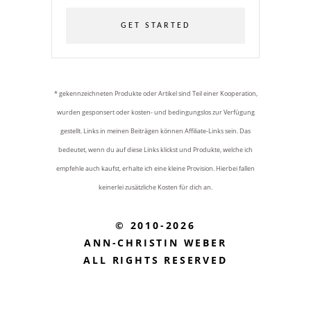
GET STARTED
* gekennzeichneten Produkte oder Artikel sind Teil einer Kooperation,
wurden gesponsert oder kosten- und bedingungslos zur Verfügung
gestellt. Links in meinen Beiträgen können Affiliate-Links sein. Das
bedeutet, wenn du auf diese Links klickst und Produkte, welche ich
empfehle auch kaufst, erhalte ich eine kleine Provision. Hierbei fallen
keinerlei zusätzliche Kosten für dich an.
© 2010-2026
ANN-CHRISTIN WEBER
ALL RIGHTS RESERVED