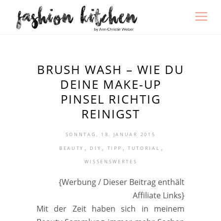
BRUSH WASH – WIE DU
DEINE MAKE-UP
PINSEL RICHTIG
REINIGST
SONNTAG, 18. JANUAR 2015
,
,
,
,
BEAUTY
DIY
TIPP
TUTORIAL
WISSENSWERTES
{Werbung / Dieser Beitrag enthält
Affiliate Links}
Mit der Zeit haben sich in meinem