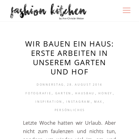
WIR BAUEN EIN HAUS:
ERSTE ARBEITEN IN
UNSEREM GARTEN
UND HOF
DONNERSTAG, 28. AUGUST 2014
,
,
,
,
FOTOGRAFIE
GARTEN
HAUSBAU
HONEY
,
,
,
INSPIRATION
INSTAGRAM
MAX
PERSÖNLICHES
Letzte Woche hatten wir Urlaub. Aber
nicht zum faulenzen und nichts tun,