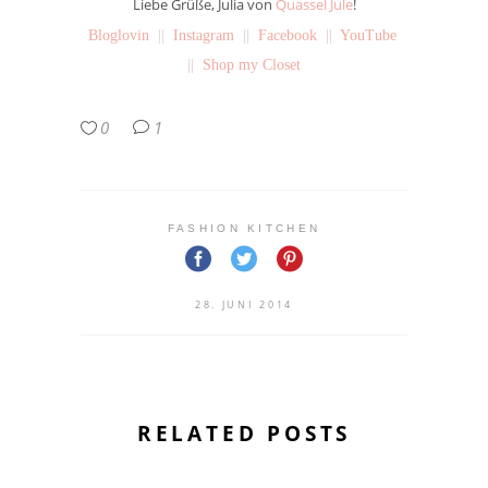
Liebe Grüße, Julia von
Quassel Jule
!
Bloglovin
||
Instagram
||
Facebook
||
YouTube
||
Shop my Closet
0
1
FASHION KITCHEN
28. JUNI 2014
RELATED POSTS