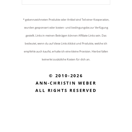
* gekennzeichneten Produkte oder Artikel sind Teil einer Kooperation,
wurden gesponsert oder kosten- und bedingungslos zur Verfügung
gestellt. Links in meinen Beiträgen können Affiliate-Links sein. Das
bedeutet, wenn du auf diese Links klickst und Produkte, welche ich
empfehle auch kaufst, erhalte ich eine kleine Provision. Hierbei fallen
keinerlei zusätzliche Kosten für dich an.
© 2010-2026
ANN-CHRISTIN WEBER
ALL RIGHTS RESERVED