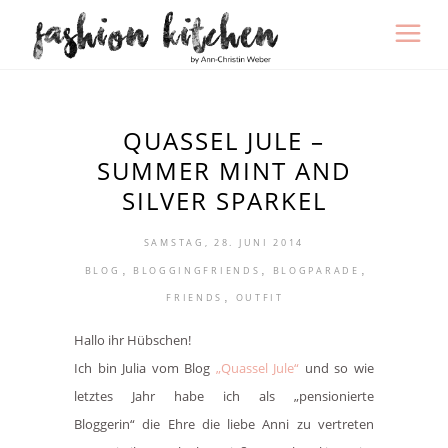
QUASSEL JULE –
SUMMER MINT AND
SILVER SPARKEL
SAMSTAG, 28. JUNI 2014
,
,
,
BLOG
BLOGGINGFRIENDS
BLOGPARADE
,
FRIENDS
OUTFIT
Hallo ihr Hübschen!
Ich bin Julia vom Blog
„Quassel Jule“
und so wie
letztes Jahr habe ich als „pensionierte
Bloggerin“ die Ehre die liebe Anni zu vertreten