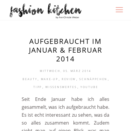
AUFGEBRAUCHT IM
JANUAR & FEBRUAR
2014
MITTWOCH, 05. MÄRZ 2014
,
,
,
,
BEAUTY
MAKE-UP
REVIEW
SCHNÄPPCHEN
,
,
TIPP
WISSENSWERTES
YOUTUBE
Seit Ende Januar habe ich alles
gesammelt, was ich aufgebraucht habe.
Es ist echt interessant zu sehen, was da
so alles zusammen kommt. Zudem
sieht man auf einen Blick, was man