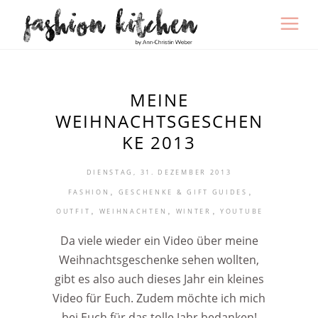
MEINE
WEIHNACHTSGESCHEN
KE 2013
DIENSTAG, 31. DEZEMBER 2013
,
,
FASHION
GESCHENKE & GIFT GUIDES
,
,
,
OUTFIT
WEIHNACHTEN
WINTER
YOUTUBE
Da viele wieder ein Video über meine
Weihnachtsgeschenke sehen wollten,
gibt es also auch dieses Jahr ein kleines
Video für Euch. Zudem möchte ich mich
bei Euch für das tolle Jahr bedanken!