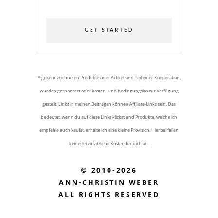
GET STARTED
* gekennzeichneten Produkte oder Artikel sind Teil einer Kooperation,
wurden gesponsert oder kosten- und bedingungslos zur Verfügung
gestellt. Links in meinen Beiträgen können Affiliate-Links sein. Das
bedeutet, wenn du auf diese Links klickst und Produkte, welche ich
empfehle auch kaufst, erhalte ich eine kleine Provision. Hierbei fallen
keinerlei zusätzliche Kosten für dich an.
© 2010-2026
ANN-CHRISTIN WEBER
ALL RIGHTS RESERVED