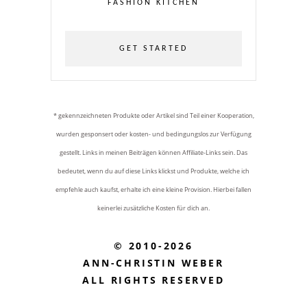
FASHION KITCHEN
GET STARTED
* gekennzeichneten Produkte oder Artikel sind Teil einer Kooperation,
wurden gesponsert oder kosten- und bedingungslos zur Verfügung
gestellt. Links in meinen Beiträgen können Affiliate-Links sein. Das
bedeutet, wenn du auf diese Links klickst und Produkte, welche ich
empfehle auch kaufst, erhalte ich eine kleine Provision. Hierbei fallen
keinerlei zusätzliche Kosten für dich an.
© 2010-2026
ANN-CHRISTIN WEBER
ALL RIGHTS RESERVED