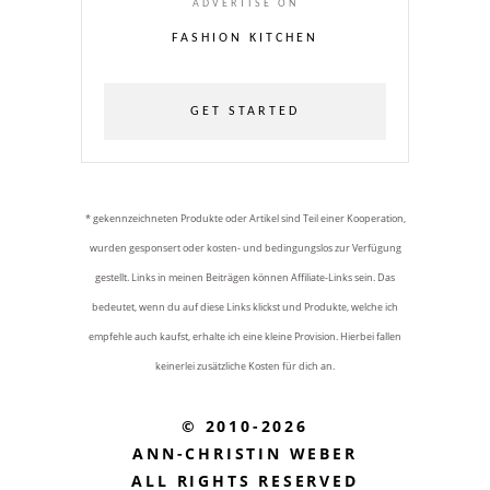
ADVERTISE ON
FASHION KITCHEN
GET STARTED
* gekennzeichneten Produkte oder Artikel sind Teil einer Kooperation,
wurden gesponsert oder kosten- und bedingungslos zur Verfügung
gestellt. Links in meinen Beiträgen können Affiliate-Links sein. Das
bedeutet, wenn du auf diese Links klickst und Produkte, welche ich
empfehle auch kaufst, erhalte ich eine kleine Provision. Hierbei fallen
keinerlei zusätzliche Kosten für dich an.
© 2010-2026
ANN-CHRISTIN WEBER
ALL RIGHTS RESERVED