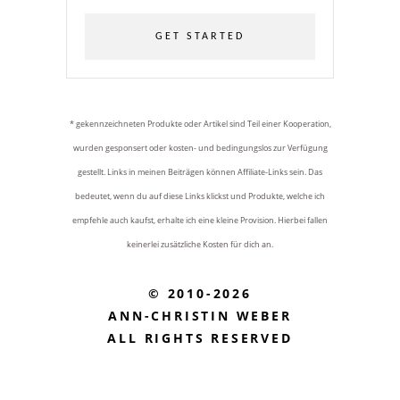
GET STARTED
* gekennzeichneten Produkte oder Artikel sind Teil einer Kooperation,
wurden gesponsert oder kosten- und bedingungslos zur Verfügung
gestellt. Links in meinen Beiträgen können Affiliate-Links sein. Das
bedeutet, wenn du auf diese Links klickst und Produkte, welche ich
empfehle auch kaufst, erhalte ich eine kleine Provision. Hierbei fallen
keinerlei zusätzliche Kosten für dich an.
© 2010-2026
ANN-CHRISTIN WEBER
ALL RIGHTS RESERVED