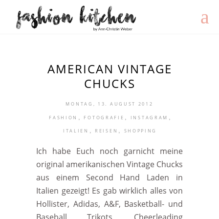
AMERICAN VINTAGE
CHUCKS
MONTAG, 13. AUGUST 2012
,
,
,
FASHION
FOTOGRAFIE
INSTAGRAM
,
,
ITALIEN
REISEN
SHOPPING
Ich habe Euch noch garnicht meine
original amerikanischen Vintage Chucks
aus einem Second Hand Laden in
Italien gezeigt! Es gab wirklich alles von
Hollister, Adidas, A&F, Basketball- und
Baseball Trikots, Cheerleading