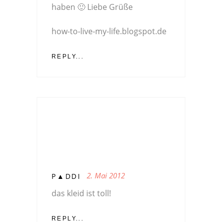
haben 🙂 Liebe Grüße
how-to-live-my-life.blogspot.de
REPLY...
2. Mai 2012
P▲DDI
das kleid ist toll!
REPLY...