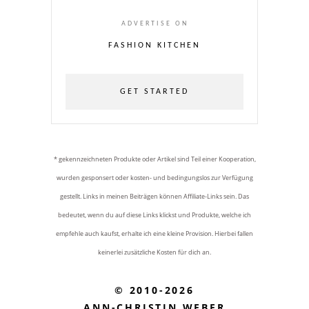
ADVERTISE ON
FASHION KITCHEN
GET STARTED
* gekennzeichneten Produkte oder Artikel sind Teil einer Kooperation,
wurden gesponsert oder kosten- und bedingungslos zur Verfügung
gestellt. Links in meinen Beiträgen können Affiliate-Links sein. Das
bedeutet, wenn du auf diese Links klickst und Produkte, welche ich
empfehle auch kaufst, erhalte ich eine kleine Provision. Hierbei fallen
keinerlei zusätzliche Kosten für dich an.
© 2010-2026
ANN-CHRISTIN WEBER