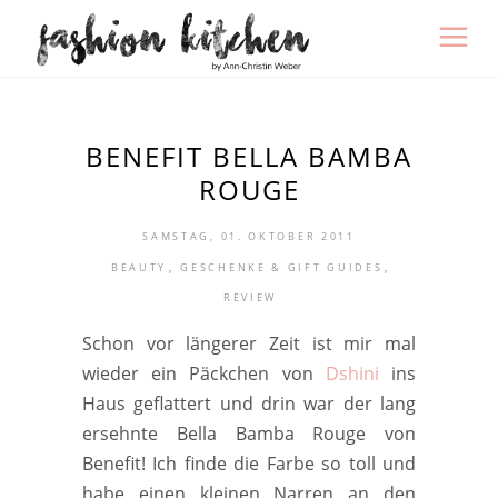
BENEFIT BELLA BAMBA
ROUGE
SAMSTAG, 01. OKTOBER 2011
,
,
BEAUTY
GESCHENKE & GIFT GUIDES
REVIEW
Schon vor längerer Zeit ist mir mal
wieder ein Päckchen von
Dshini
ins
Haus geflattert und drin war der lang
ersehnte Bella Bamba Rouge von
Benefit! Ich finde die Farbe so toll und
habe einen kleinen Narren an den