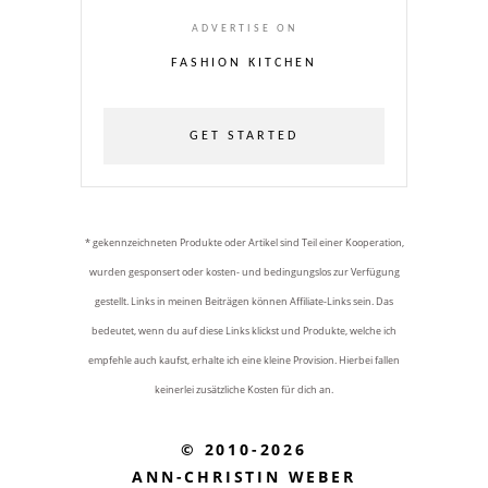
ADVERTISE ON
FASHION KITCHEN
GET STARTED
* gekennzeichneten Produkte oder Artikel sind Teil einer Kooperation,
wurden gesponsert oder kosten- und bedingungslos zur Verfügung
gestellt. Links in meinen Beiträgen können Affiliate-Links sein. Das
bedeutet, wenn du auf diese Links klickst und Produkte, welche ich
empfehle auch kaufst, erhalte ich eine kleine Provision. Hierbei fallen
keinerlei zusätzliche Kosten für dich an.
© 2010-2026
ANN-CHRISTIN WEBER