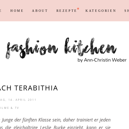
E
HOME
ABOUT
REZEPTE
KATEGORIEN
S
Persönliches
Blogging T
Instagram
Blog
Max
Shopping &
Persönliches
Blogging T
en
Reisen
Markenrecht
Instagram
Blog
Max
Shopping &
en
Reisen
Markenrecht
CH TERABITHIA
G, 14. APRIL 2011
FILME & TV
e Junge der fünften Klasse sein, daher trainiert er jeden
die gleichaltrige Leslie Burke einzieht, kann er sie