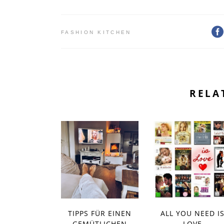
FASHION KITCHEN
RELA
TIPPS FÜR EINEN
ALL YOU NEED I
GEMÜTLICHEN
LOVE