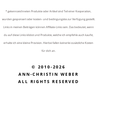
* gekennzeichneten Produkte oder Artikel sind Teil einer Kooperation,
wurden gesponsert oder kosten- und bedingungslos zur Verfügung gestellt.
Links in meinen Beiträgen können Affiliate-Links sein. Das bedeutet, wenn
du auf diese Links klickst und Produkte, welche ich empfehle auch kaufst,
erhalte ich eine kleine Provision. Hierbei fallen keinerlei zusätzliche Kosten
für dich an.
© 2010-2026
ANN-CHRISTIN WEBER
ALL RIGHTS RESERVED