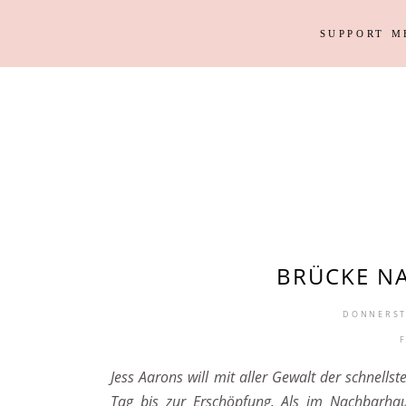
SUPPORT M
Outfits
Haus
Instagram Looks
Garten
DIY
Outfits
Haus
Weihnacht
Instagram Looks
Garten
DIY
Weihnacht
BRÜCKE NA
DONNERSTA
Jess Aarons will mit aller Gewalt der schnellst
Tag bis zur Erschöpfung. Als im Nachbarhaus 