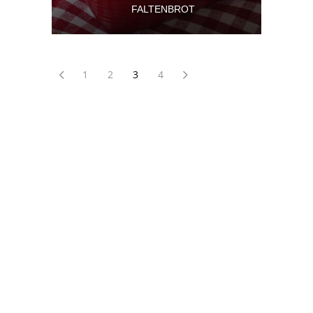
FALTENBROT
1
2
3
4