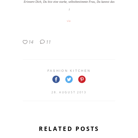
Erinnere Dich, Du bist eine starke, selbstbestimmte Frau, Du kannst das
!
via
14
11
FASHION KITCHEN
28. AUGUST 2013
RELATED POSTS