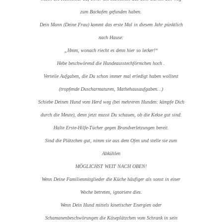
zum Backofen gefunden haben.
Dein Mann (Deine Frau) kommt das erste Mal in diesem Jahr pünktlich
nach Hause:
„Hmm, wonach riecht es denn hier so lecker!“
Hebe beschwörend die Hundeausstechförmchen hoch .
Verteile Aufgaben, die Du schon immer mal erledigt haben wolltest
(tropfende Duscharmaturen, Mathehausaufgaben…)
Schiebe Deinen Hund vom Herd weg (bei mehreren Hunden: kämpfe Dich
durch die Meute), denn jetzt musst Du schauen, ob die Kekse gut sind.
Halte Erste-Hilfe-Tücher gegen Brandverletzungen bereit.
Sind die Plätzchen gut, nimm sie aus dem Ofen und stelle sie zum
Abkühlen
MÖGLICHST WEIT NACH OBEN!
Wenn Deine Familienmitglieder die Küche häufiger als sonst in einer
Woche betreten, ignoriere dies.
Wenn Dein Hund mittels kinetischer Energien oder
Schamanenbeschwörungen die Käseplätzchen vom Schrank in sein