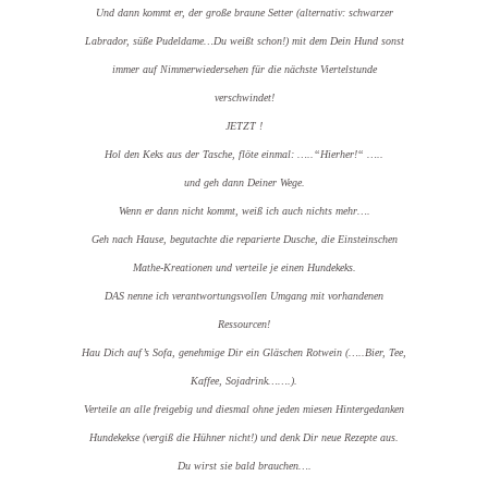
Und dann kommt er, der große braune Setter (alternativ: schwarzer
Labrador, süße Pudeldame…Du weißt schon!) mit dem Dein Hund sonst
immer auf Nimmerwiedersehen für die nächste Viertelstunde
verschwindet!
JETZT !
Hol den Keks aus der Tasche, flöte einmal: …..“Hierher!“ …..
und geh dann Deiner Wege.
Wenn er dann nicht kommt, weiß ich auch nichts mehr….
Geh nach Hause, begutachte die reparierte Dusche, die Einsteinschen
Mathe-Kreationen und verteile je einen Hundekeks.
DAS nenne ich verantwortungsvollen Umgang mit vorhandenen
Ressourcen!
Hau Dich auf’s Sofa, genehmige Dir ein Gläschen Rotwein (…..Bier, Tee,
Kaffee, Sojadrink…….).
Verteile an alle freigebig und diesmal ohne jeden miesen Hintergedanken
Hundekekse (vergiß die Hühner nicht!) und denk Dir neue Rezepte aus.
Du wirst sie bald brauchen….