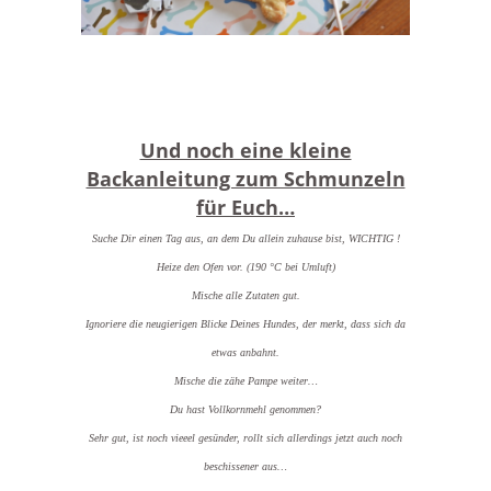
Und noch eine kleine
Backanleitung zum Schmunzeln
für Euch…
Suche Dir einen Tag aus, an dem Du allein zuhause bist, WICHTIG !
Heize den Ofen vor. (190 °C bei Umluft)
Mische alle Zutaten gut.
Ignoriere die neugierigen Blicke Deines Hundes, der merkt, dass sich da
etwas anbahnt.
Mische die zähe Pampe weiter…
Du hast Vollkornmehl genommen?
Sehr gut, ist noch vieeel gesünder, rollt sich allerdings jetzt auch noch
beschissener aus…