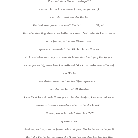
Pass auf, dass Dir nix runterfällt!
(Sollte Dir doch was runterfallen, vergiss es…)
Sperr den Hund aus der Küche.
Du hast eine „amerikanische“ Küche? ……………Oh, oh!
Roll also den Teig etwa einen halben bis einen Zentimeter dick aus. Wenn
er zu fest ist, gib etwas Wasser dazu.
Ignoriere die begehrlichen Blicke Deines Hundes.
Stich Plätzchen aus, lege sie ruhig dicht auf das Blech (auf Backpapier,
sie laufen nicht), dann hast Du vielleicht Glück, und bekommst alles auf
zwei Bleche.
Schieb das erste Blech in den Ofen, ignoriere…..
Stell den Wecker auf 20 Minuten.
Dein Kind kommt nach Hause (zwei Stunden Ausfall, Lehrerin mit sonst
übermenschlicher Gesundheit überraschend erkrankt…)
„Hmmm, wonach riecht’s denn hier???“
Ignoriere das.
Achtung, es fängst an verführerisch zu duften: Die heiße Phase beginnt!
Mach die Küchentür zu, bevor die Hühnchen aus dem Garten den Weg