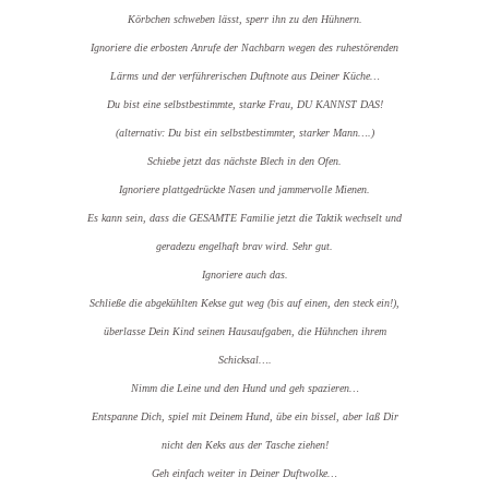
Körbchen schweben lässt, sperr ihn zu den Hühnern.
Ignoriere die erbosten Anrufe der Nachbarn wegen des ruhestörenden
Lärms und der verführerischen Duftnote aus Deiner Küche…
Du bist eine selbstbestimmte, starke Frau, DU KANNST DAS!
(alternativ: Du bist ein selbstbestimmter, starker Mann….)
Schiebe jetzt das nächste Blech in den Ofen.
Ignoriere plattgedrückte Nasen und jammervolle Mienen.
Es kann sein, dass die GESAMTE Familie jetzt die Taktik wechselt und
geradezu engelhaft brav wird. Sehr gut.
Ignoriere auch das.
Schließe die abgekühlten Kekse gut weg (bis auf einen, den steck ein!),
überlasse Dein Kind seinen Hausaufgaben, die Hühnchen ihrem
Schicksal….
Nimm die Leine und den Hund und geh spazieren…
Entspanne Dich, spiel mit Deinem Hund, übe ein bissel, aber laß Dir
nicht den Keks aus der Tasche ziehen!
Geh einfach weiter in Deiner Duftwolke…