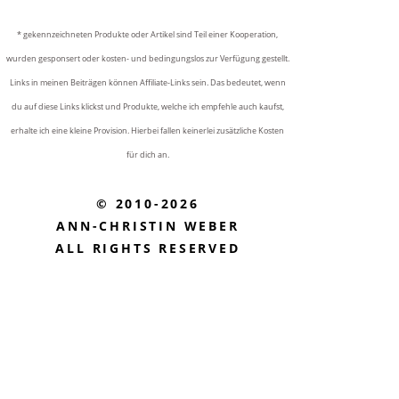
* gekennzeichneten Produkte oder Artikel sind Teil einer Kooperation,
wurden gesponsert oder kosten- und bedingungslos zur Verfügung gestellt.
Links in meinen Beiträgen können Affiliate-Links sein. Das bedeutet, wenn
du auf diese Links klickst und Produkte, welche ich empfehle auch kaufst,
erhalte ich eine kleine Provision. Hierbei fallen keinerlei zusätzliche Kosten
für dich an.
© 2010-2026
ANN-CHRISTIN WEBER
ALL RIGHTS RESERVED