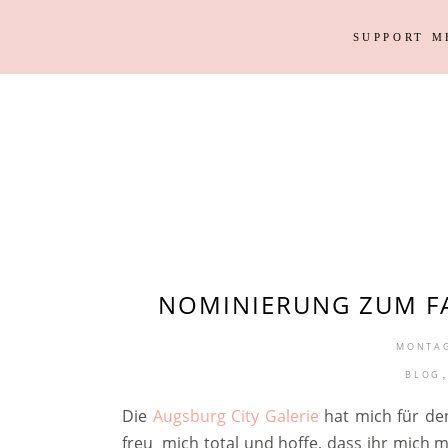
SUPPORT M
Outfits
Haus
Instagram Looks
Garten
DIY
Outfits
Haus
Weihnacht
Instagram Looks
Garten
DIY
Weihnacht
NOMINIERUNG ZUM F
MONTAG
BLOG
Die
Augsburg City Galerie
hat mich für de
freu mich total und hoffe, dass ihr mich 