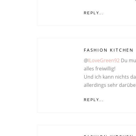
REPLY...
FASHION KITCHEN
@
ILoveGreen92
Du muss
alles freiwillig!
Und ich kann nichts da
allerdings sehr darübe
REPLY...