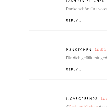
FASHION KITCHEN
Danke schön fürs voten 
REPLY...
12. Mär
PÜNKTCHEN
Für dich gefällt mir ge
REPLY...
13.
ILOVEGREEN92
@
Fashion Kitchen
das d