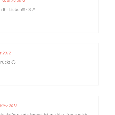
12. März 2012
Ihr Lieben!!! <3 :*
z 2012
drückt 🙂
 März 2012
u dafür nichts kannst ist mir klar, freue mich