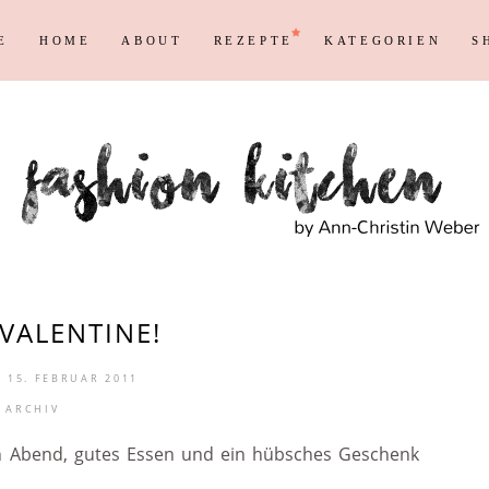
E
HOME
ABOUT
REZEPTE
KATEGORIEN
S
Persönliches
Blogging T
Instagram
Blog
Max
Shopping &
Persönliches
Blogging T
en
Reisen
Markenrecht
Instagram
Blog
Max
Shopping &
en
Reisen
Markenrecht
VALENTINE!
 15. FEBRUAR 2011
ARCHIV
en Abend, gutes Essen und ein hübsches Geschenk