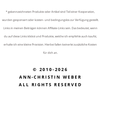
* gekennzeichneten Produkte oder Artikel sind Teil einer Kooperation,
wurden gesponsert oder kosten- und bedingungslos zur Verfügung gestellt.
Links in meinen Beiträgen können Affiliate-Links sein. Das bedeutet, wenn
du auf diese Links klickst und Produkte, welche ich empfehle auch kaufst,
erhalte ich eine kleine Provision. Hierbei fallen keinerlei zusätzliche Kosten
für dich an.
© 2010-2026
ANN-CHRISTIN WEBER
ALL RIGHTS RESERVED