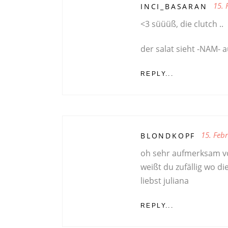
15. 
INCI_BASARAN
<3 süüüß, die clutch ..
der salat sieht -NAM- a
REPLY...
15. Feb
BLONDKOPF
oh sehr aufmerksam v
weißt du zufällig wo di
liebst juliana
REPLY...