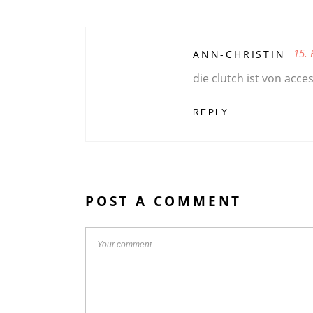
15. 
ANN-CHRISTIN
die clutch ist von acce
REPLY...
POST A COMMENT