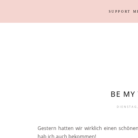
SUPPORT M
Outfits
Haus
Instagram Looks
Garten
DIY
Outfits
Haus
Weihnacht
Instagram Looks
Garten
DIY
Weihnacht
BE MY 
DIENSTAG,
Gestern hatten wir wirklich einen schön
hab ich auch bekommen!