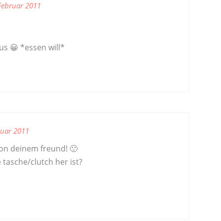
Februar 2011
us 😀 *essen will*
ruar 2011
on deinem freund! 🙂
e tasche/clutch her ist?