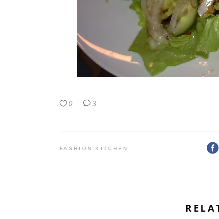
0
3
FASHION KITCHEN
RELA