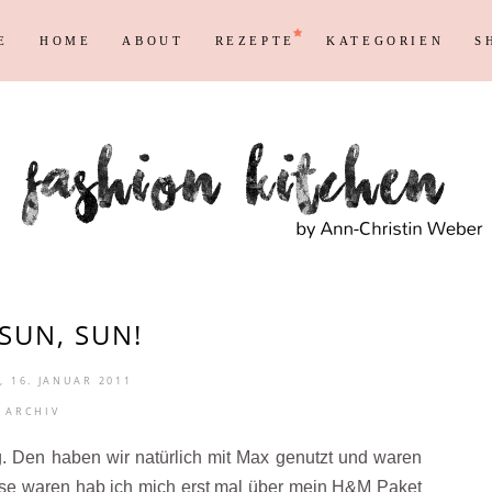
E
HOME
ABOUT
REZEPTE
KATEGORIEN
S
Persönliches
Blogging T
Instagram
Blog
Max
Shopping &
Persönliches
Blogging T
en
Reisen
Markenrecht
Instagram
Blog
Max
Shopping &
en
Reisen
Markenrecht
 SUN, SUN!
 16. JANUAR 2011
ARCHIV
g. Den haben wir natürlich mit Max genutzt und waren
use waren hab ich mich erst mal über mein H&M Paket