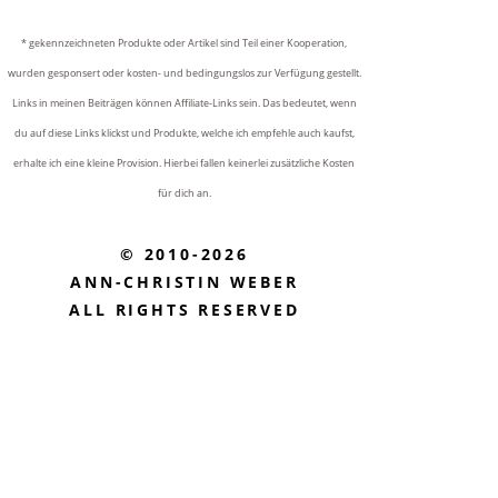
* gekennzeichneten Produkte oder Artikel sind Teil einer Kooperation,
wurden gesponsert oder kosten- und bedingungslos zur Verfügung gestellt.
Links in meinen Beiträgen können Affiliate-Links sein. Das bedeutet, wenn
du auf diese Links klickst und Produkte, welche ich empfehle auch kaufst,
erhalte ich eine kleine Provision. Hierbei fallen keinerlei zusätzliche Kosten
für dich an.
© 2010-2026
ANN-CHRISTIN WEBER
ALL RIGHTS RESERVED