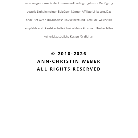
wurden gesponsert oder kosten- und bedingungslos zur Verfügung
gestellt. Links in meinen Beiträgen können Affiliate-Links sein. Das
bedeutet, wenn du auf diese Links klickst und Produkte, welche ich
empfehle auch kaufst, erhalte ich eine kleine Provision. Hierbei fallen
keinerlei zusätzliche Kosten für dich an.
© 2010-2026
ANN-CHRISTIN WEBER
ALL RIGHTS RESERVED