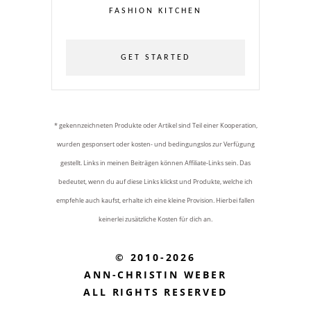
FASHION KITCHEN
GET STARTED
* gekennzeichneten Produkte oder Artikel sind Teil einer Kooperation,
wurden gesponsert oder kosten- und bedingungslos zur Verfügung
gestellt. Links in meinen Beiträgen können Affiliate-Links sein. Das
bedeutet, wenn du auf diese Links klickst und Produkte, welche ich
empfehle auch kaufst, erhalte ich eine kleine Provision. Hierbei fallen
keinerlei zusätzliche Kosten für dich an.
© 2010-2026
ANN-CHRISTIN WEBER
ALL RIGHTS RESERVED