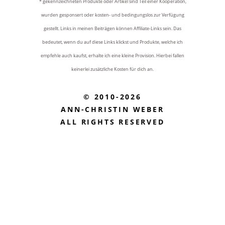
* gekennzeichneten Produkte oder Artikel sind Teil einer Kooperation,
wurden gesponsert oder kosten- und bedingungslos zur Verfügung
gestellt. Links in meinen Beiträgen können Affiliate-Links sein. Das
bedeutet, wenn du auf diese Links klickst und Produkte, welche ich
empfehle auch kaufst, erhalte ich eine kleine Provision. Hierbei fallen
keinerlei zusätzliche Kosten für dich an.
© 2010-2026
ANN-CHRISTIN WEBER
ALL RIGHTS RESERVED