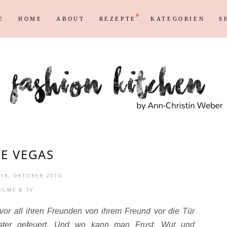
E
HOME
ABOUT
REZEPTE
KATEGORIEN
S
Persönliches
Blogging T
Instagram
Blog
Max
Shopping &
Persönliches
Blogging T
en
Reisen
Markenrecht
Instagram
Blog
Max
Shopping &
en
Reisen
Markenrecht
E VEGAS
18. OKTOBER 2010
FILME & TV
or all ihren Freunden von ihrem Freund vor die Tür
ater gefeuert. Und wo kann man Frust, Wut und