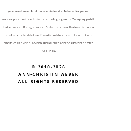
* gekennzeichneten Produkte oder Artikel sind Teil einer Kooperation,
wurden gesponsert oder kosten- und bedingungslos zur Verfügung gestellt.
Links in meinen Beiträgen können Affiliate-Links sein. Das bedeutet, wenn
du auf diese Links klickst und Produkte, welche ich empfehle auch kaufst,
erhalte ich eine kleine Provision. Hierbei fallen keinerlei zusätzliche Kosten
für dich an.
© 2010-2026
ANN-CHRISTIN WEBER
ALL RIGHTS RESERVED