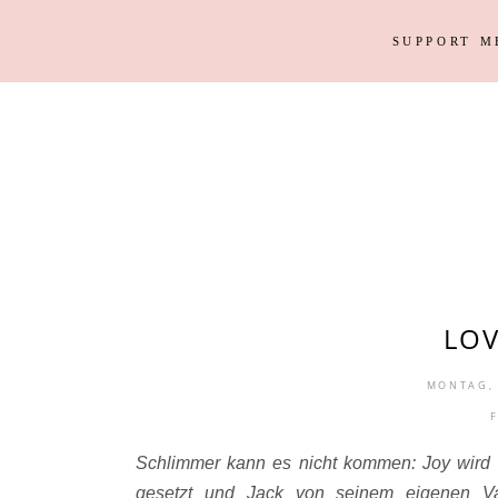
SUPPORT M
Outfits
Haus
Instagram Looks
Garten
DIY
Outfits
Haus
Weihnacht
Instagram Looks
Garten
DIY
Weihnacht
LOV
MONTAG, 
Schlimmer kann es nicht kommen: Joy wird v
gesetzt und Jack von seinem eigenen V