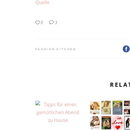
Quelle
0
3
FASHION KITCHEN
RELA