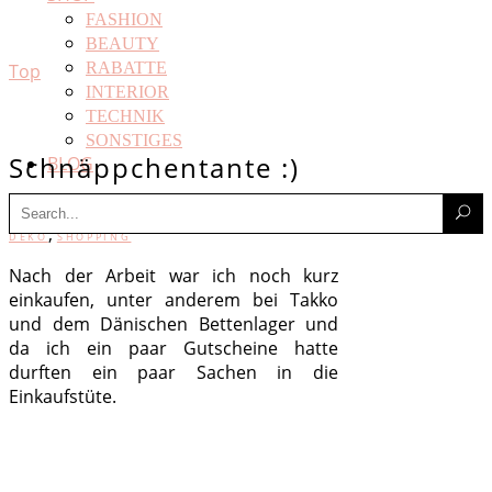
FASHION
BEAUTY
RABATTE
Top
INTERIOR
TECHNIK
SONSTIGES
Schnäppchentante :)
BLOG
Search
DONNERSTAG, 12. AUGUST 2010
for:
,
DEKO
SHOPPING
Nach der Arbeit war ich noch kurz
einkaufen, unter anderem bei Takko
und dem Dänischen Bettenlager und
da ich ein paar Gutscheine hatte
durften ein paar Sachen in die
Einkaufstüte.