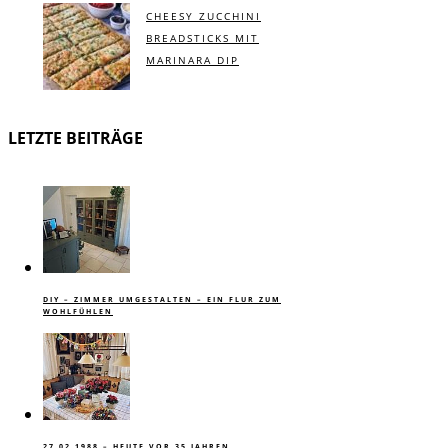
CHEESY ZUCCHINI
BREADSTICKS MIT
MARINARA DIP
LETZTE BEITRÄGE
DIY – ZIMMER UMGESTALTEN – EIN FLUR ZUM
WOHLFÜHLEN
27.02.1988 – HEUTE VOR 35 JAHREN