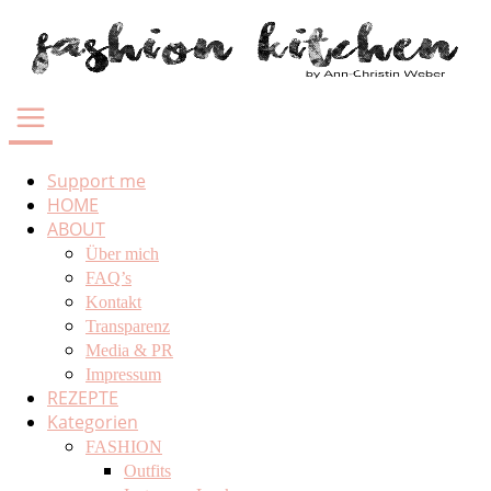
Support me
HOME
ABOUT
Über mich
FAQ’s
Kontakt
Transparenz
Media & PR
Impressum
REZEPTE
Kategorien
FASHION
Outfits