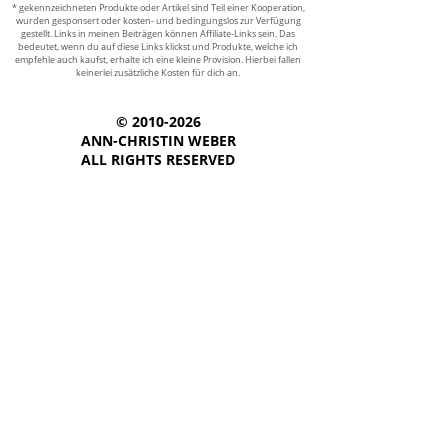
* gekennzeichneten Produkte oder Artikel sind Teil einer Kooperation,
wurden gesponsert oder kosten- und bedingungslos zur Verfügung
gestellt. Links in meinen Beiträgen können Affiliate-Links sein. Das
bedeutet, wenn du auf diese Links klickst und Produkte, welche ich
empfehle auch kaufst, erhalte ich eine kleine Provision. Hierbei fallen
keinerlei zusätzliche Kosten für dich an.
© 2010-2026
ANN-CHRISTIN WEBER
ALL RIGHTS RESERVED