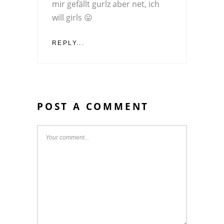
mir gefällt gurlz aber net, ich
will girls 😛
REPLY...
POST A COMMENT