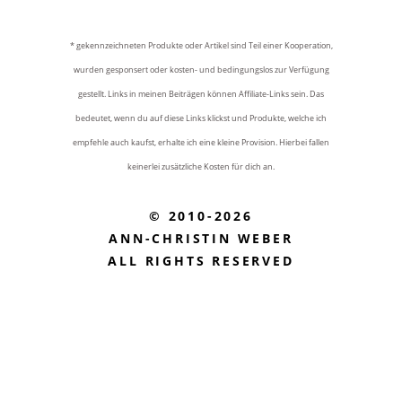
* gekennzeichneten Produkte oder Artikel sind Teil einer Kooperation,
wurden gesponsert oder kosten- und bedingungslos zur Verfügung
gestellt. Links in meinen Beiträgen können Affiliate-Links sein. Das
bedeutet, wenn du auf diese Links klickst und Produkte, welche ich
empfehle auch kaufst, erhalte ich eine kleine Provision. Hierbei fallen
keinerlei zusätzliche Kosten für dich an.
© 2010-2026
ANN-CHRISTIN WEBER
ALL RIGHTS RESERVED