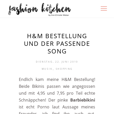
H&M BESTELLUNG
UND DER PASSENDE
SONG
DIENSTAG, 22. JUNI 2010
,
MUSIK
SHOPPING
Endlich kam meine H&M Bestellung!
Beide Bikinis passen wie angegossen
und mit 4,95 und 7,95 pro Teil echte
Schnäppchen! Der pinke
Barbiebikini
ist echt Porno laut Aussage meines
Freundes, ich find ihn auch gut,