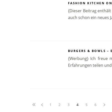
FASHION KITCHEN ON
{Dieser Beitrag enthäl
auch schon ein neues Ja
BURGERS & BOWLS – 
{Werbung} Ich freue 
Erfahrungen teilen und
1
2
3
4
5
6