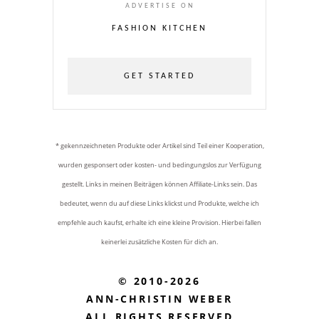
ADVERTISE ON
FASHION KITCHEN
GET STARTED
* gekennzeichneten Produkte oder Artikel sind Teil einer Kooperation,
wurden gesponsert oder kosten- und bedingungslos zur Verfügung
gestellt. Links in meinen Beiträgen können Affiliate-Links sein. Das
bedeutet, wenn du auf diese Links klickst und Produkte, welche ich
empfehle auch kaufst, erhalte ich eine kleine Provision. Hierbei fallen
keinerlei zusätzliche Kosten für dich an.
© 2010-2026
ANN-CHRISTIN WEBER
ALL RIGHTS RESERVED