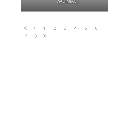
WAUIMIAUI
1
2
3
4
5
6
7