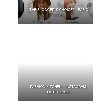
„THE BLOGGER´S CHOICE“ – BASIC
LOVE
FASHION KITCHEN – INSTAGRAM
OUTFITS #20