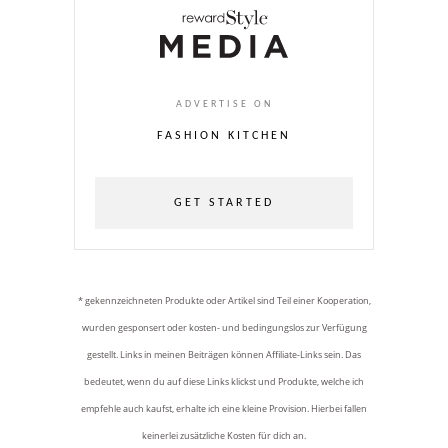
ADVERTISE ON
FASHION KITCHEN
GET STARTED
* gekennzeichneten Produkte oder Artikel sind Teil einer Kooperation,
wurden gesponsert oder kosten- und bedingungslos zur Verfügung
gestellt. Links in meinen Beiträgen können Affiliate-Links sein. Das
bedeutet, wenn du auf diese Links klickst und Produkte, welche ich
empfehle auch kaufst, erhalte ich eine kleine Provision. Hierbei fallen
keinerlei zusätzliche Kosten für dich an.