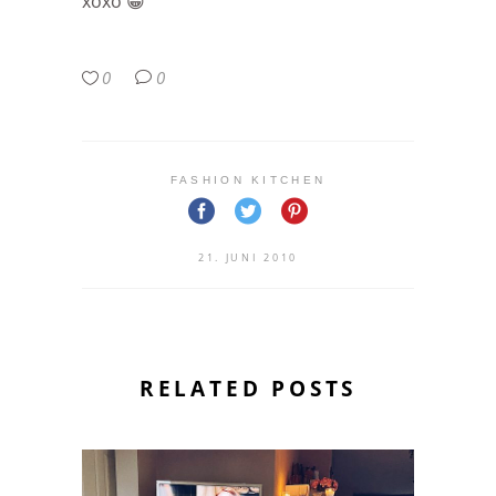
xoxo 😀
0
0
FASHION KITCHEN
21. JUNI 2010
RELATED POSTS