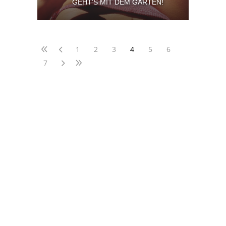
GEHT’S MIT DEM GARTEN!
1
2
3
4
5
6
7